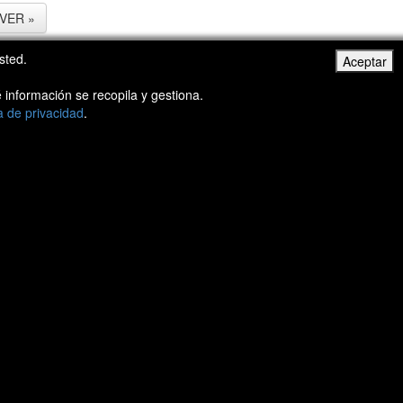
VER »
sted.
Aceptar
 información se recopila y gestiona.
ca de privacidad
.