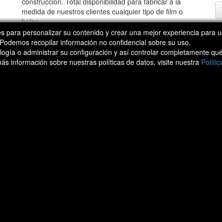
construcción. Total disponibilidad para fabricar a la
medida de nuestros clientes cualquier tipo de film o
bolsa.
 para personalizar su contenido y crear una mejor experiencia para u
VER »
Podemos recopilar información no confidencial sobre su uso.
ogía o administrar su configuración y así controlar completamente qué
ás información sobre nuestras políticas de datos, visite nuestra
Políti
Realizado por:
© ATOMIC AGE STUDIO
Aviso Legal